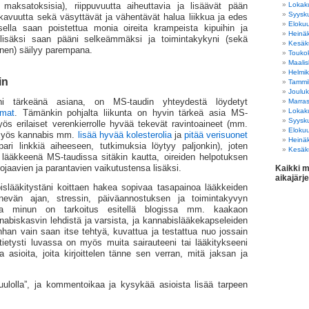
Lokak
. maksatoksisia), riippuvuutta aiheuttavia ja lisäävät pään
Syysk
kavuutta sekä väsyttävät ja vähentävät halua liikkua ja edes
Eloku
ksella saan poistettua monia oireita krampeista kipuihin ja
Heinä
a lisäksi saan pääni selkeämmäksi ja toimintakykyni (sekä
Kesäk
inen) säilyy parempana.
Touko
Maali
Helmi
in
Tammi
Joulu
ni tärkeänä asiana, on MS-taudin yhteydestä löydetyt
Marra
Lokak
lmat
. Tämänkin pohjalta liikunta on hyvin tärkeä asia MS-
Syysk
ös erilaiset verenkierrolle hyvää tekevät ravintoaineet (mm.
Eloku
 Myös kannabis mm.
lisää hyvää kolesterolia
ja
pitää verisuonet
Heinä
ri linkkiä aiheeseen, tutkimuksia löytyy paljonkin), joten
Kesäk
 lääkkeenä MS-taudissa sitäkin kautta, oireiden helpotuksen
jaavien ja parantavien vaikutustensa lisäksi.
Kaikki m
aikajärj
islääkitystäni koittaen hakea sopivaa tasapainoa lääkkeiden
evän ajan, stressin, päiväannostuksen ja toimintakyvyn
sa minun on tarkoitus esitellä blogissa mm. kaakaon
abiskasvin lehdistä ja varsista, ja kannabislääkekapseleiden
han vain saan itse tehtyä, kuvattua ja testattua nuo jossain
 tietysti luvassa on myös muita sairauteeni tai lääkitykseeni
via asioita, joita kirjoittelen tänne sen verran, mitä jaksan ja
uulolla”, ja kommentoikaa ja kysykää asioista lisää tarpeen