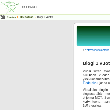
Hamppu.net
MS-potilas
Blogi 1 vuotta
Etusivu
«
Yhteydenottolomake
Blogi 1 vuot
Vuosi sitten av
Kuluneen vuoden 
yksivuotismerkint
Tiede-sivu
, jossa o
Vierailuita blogii
blogissa tähän menn
ohjelma MOT: Synti
kertyi tuona maana
150 vierailua.