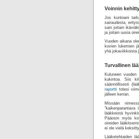
Voinnin kehit
Jos kuntoani tark
sairaudesta, erityi
sain joitain ikäviäk
ja joitain uusia oire
Vuoden aikana ol
kovien lukemien j
yhä jokaviikkoista 
Turvallinen lä
Kuluneen vuoden a
kukintoa. Siis ki
säännöllisesti (l
raportti
totesi viim
jälleen kerran.
Missään nimess
”kaikenparantava 
lääkkeistä hyvinki
Pääosin myös koul
oireiden lääkitsemi
ei ole vielä keksit
Lääketehtaiden lä