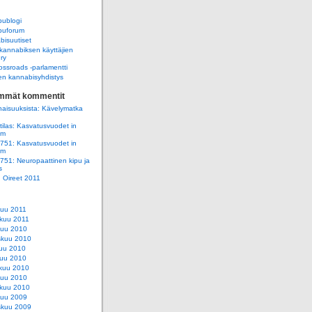
ublogi
uforum
isuutiset
annabiksen käyttäjien
 ry
ssroads -parlamentti
n kannabisyhdistys
immät kommentit
aisuuksista: Kävelymatka
ilas: Kasvatusvuodet in
am
e751: Kasvatusvuodet in
am
e751: Neuropaattinen kipu ja
s
e: Oireet 2011
kuu 2011
kuu 2011
kuu 2010
skuu 2010
uu 2010
uu 2010
kuu 2010
kuu 2010
kuu 2010
kuu 2009
skuu 2009