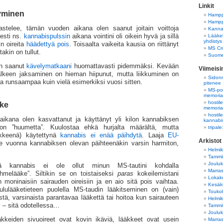
Linkit
tyminen
Hampp
Hampp
astelee, tämän vuoden aikana olen saanut joitain voittoja
Kannab
sesti ns.
kannabispulssin
aikana vointini oli oikein hyvä ja sillä
Lääkek
yhdistys
in oireita
häädettyä pois
. Toisaalta vaikeita kausia on riittänyt
MS Cro
itakin on tullut.
Suome
en saanut
kävelymatkaani
huomattavasti pidemmäksi. Kevään
Viimeis
älkeen jaksaminen on hieman hiipunut, mutta liikkuminen on
Sidonn
ja runsaampaa kuin vielä esimerkiksi vuosi sitten.
pitenee
MS-pot
memori
hostil
äke
memori
hostil
ikana olen kasvattanut ja käyttänyt yli kilon kannabiksen
kannabi
lon ”huumetta”. Kuulostaa ehkä hurjalta määrältä, mutta
tripal
ääkkeenä) käytettynä
kannabis ei enää päihdytä
. Laaja
EU-
Arkistot
e vuonna kannabiksen olevan päihteenäkin varsin harmiton,
Helmi
Tammi
Joulu
ä kannabis ei ole ollut minun MS-tautini kohdalla
Marra
ihmelääke”. Siltikin se on toistaiseksi
paras
kokeilemistani
Lokak
n moninaisiin sairauden oireisiin ja en aio sitä pois vaihtaa.
Kesäk
ulääketieteen puolella MS-taudin lääkitseminen on (vain)
Touko
stä, varsinaista parantavaa lääkettä tai hoitoa kun sairauteen
Helmi
ty – sitä odotellessa…
Tammi
Joulu
äkkeiden sivuoireet ovat kovin ikäviä, lääkkeet ovat usein
Marra