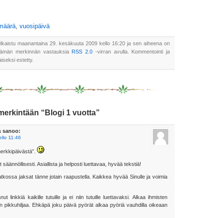
ämäärä
,
vuosipäivä
lkaistu maanantaina 29. kesäkuuta 2009 kello 16:20 ja sen aiheena on
 tämän merkinnän vastauksia
RSS 2.0
-virran avulla. Kommentointi ja
aiseksi estetty.
erkintään “Blogi 1 vuotta”
a
sanoo:
llo 11:46
merkkipäivästä”.
säännöllisesti. Asiallista ja helposti luettavaa, hyvää tekstiä!
atkossa jaksat tänne jotain raapustella. Kaikkea hyvää Sinulle ja voimia
 linkkiä kaikille tutuille ja ei niin tutuille luettavaksi. Alkaa ihmisten
 pikkuhiljaa. Ehkäpä joku päivä pyörät alkaa pyöriä vauhdilla oikeaan