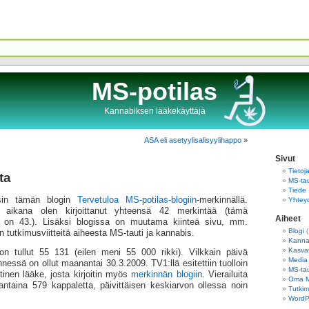
MS-potilas
Kannabiksen lääkekäyttäjä
ASA eli asetyylisalisyylihappo
»
Sivut
Tietoj
ta
MS-tau
Tiede
asin tämän blogin
Tervetuloa MS-potilas-blogiin
-merkinnällä.
Yhtey
aikana olen kirjoittanut yhteensä 42 merkintää (tämä
Aiheet
ä on 43.). Lisäksi blogissa on muutama kiinteä sivu, mm.
Blogi
(
n tutkimusviitteitä aiheesta MS-tauti ja kannabis.
Kannab
Kasva
n on tullut 55 131 (eilen meni 55 000 rikki). Vilkkain päivä
Media
essä on ollut maanantai 30.3.2009. TV1:llä esitettiin tuolloin
MS-tau
nen lääke, josta kirjoitin myös
merkinnän blogiin
. Vierailuita
Oma 
ntaina 579 kappaletta, päivittäisen keskiarvon ollessa noin
Tutkim
WordPr