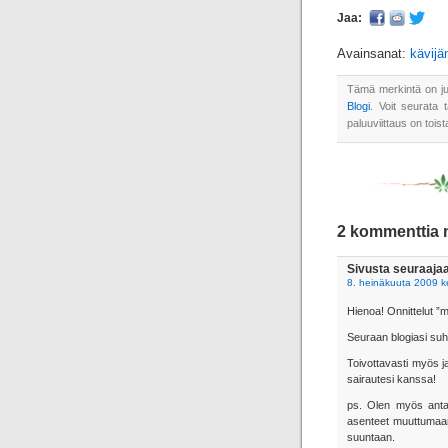
Jaa:
Avainsanat:
kävij
Tämä merkintä on ju
Blogi
. Voit seurata
paluuviittaus on toist
2 kommenttia m
Sivusta seuraaja
8. heinäkuuta 2009 ke
Hienoa! Onnittelut ”
Seuraan blogiasi suht 
Toivottavasti myös j
sairautesi kanssa!
ps. Olen myös antanut
asenteet muuttumaan
suuntaan.