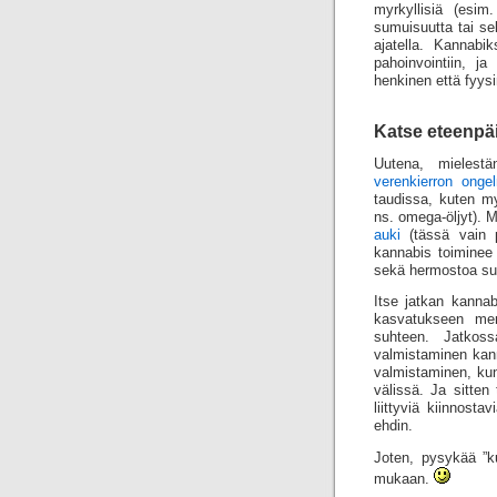
myrkyllisiä (esim
sumuisuutta tai se
ajatella. Kannabi
pahoinvointiin, j
henkinen että fyys
Katse eteenpä
Uutena, mielestä
verenkierron onge
taudissa, kuten my
ns. omega-öljyt).
auki
(tässä vain pa
kannabis toiminee
sekä hermostoa suo
Itse jatkan kannab
kasvatukseen men
suhteen. Jatkos
valmistaminen kann
valmistaminen, kun
välissä. Ja sitten
liittyviä kiinnosta
ehdin.
Joten, pysykää ”k
mukaan.