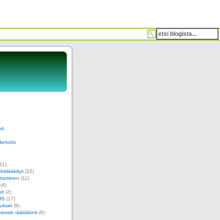
a
ti
denotto
11)
islääkitys
(32)
ttaminen
(11)
(4)
ti
(2)
MS
(17)
ukset
(8)
essin räätälöinti
(8)