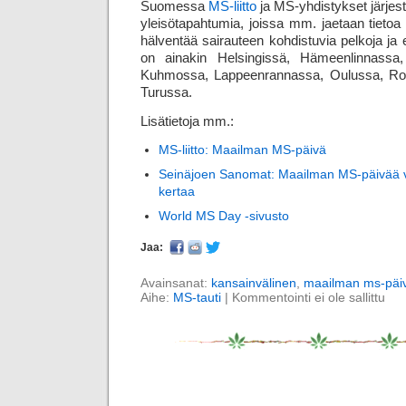
Suomessa
MS-liitto
ja MS-yhdistykset järjest
yleisö­tapahtumia, joissa mm. jaetaan tietoa
hälventää sairauteen kohdistuvia pelkoja ja 
on ainakin Helsingissä, Hämeenlinnassa
Kuhmossa, Lappeenrannassa, Oulussa, Rov
Turussa.
Lisätietoja mm.:
MS-liitto: Maailman MS-päivä
Seinäjoen Sanomat: Maailman MS-päivää v
kertaa
World MS Day -sivusto
Jaa:
Avainsanat:
kansainvälinen
,
maailman ms-päi
Aihe:
MS-tauti
|
Kommentointi ei ole sallittu