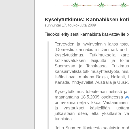
Kyselytutkimus: Kannabiksen kot
sunnuntai 17. toukokuuta 2009
Tiedoksi erityisesti kannabista kasvattaville blo
Terveyden ja hyvinvoinnin laitos tot
”Domestic cannabis in Denmark and F
kyselytutkimus. Tutkimuksella kart
kotikasvatuksen laajuutta ja toimin
Suomessa ja Tanskassa. Tutkimu
kansainvälistä tutkimusyhteistyötä, m
lisäksi ovat mukana Belgia, Hollanti, 
Kanada, Yhdysvallat, Australia ja Uusi-S
Kyselytutkimus toteutetaan netissä ja 
maanantaina 18.5.2009 osoitteessa
ww
on avoinna neljä viikkoa. Vastaamine
ja vastaukset käsitellään luottamu
julkaistaan siten, että yksittäistä v
tunnistaa.
Jotta Suomen tilanteesta saataisiin m