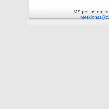
MS-potilas on to
Merkinnät (R