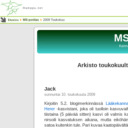
Hamppu.net
MS-potilas
2009 Toukokuu
Etusivu
MS
Kanna
Arkisto toukokuul
Jack
sunnuntai 10. toukokuuta 2009
Kirjoitin 5.2. blogimerkinnässä
Lääkekannab
Herer
-kasvistani, joka oli tuolloin kasvuva
tiistaina (5 päivää sitten) kasvi oli valmis
nirsoili kasvatuksen aikana, mutta eiköhän 
satoa kuitenkin tule. Pari kuvaa kaatopäivältä