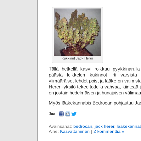
Kukkinut Jack Herer
Tällä hetkellä kasvi roikkuu pyykkinarull
päästä leikkelen kukinnot irti varsista
ylimääräiset lehdet pois, ja lääke on valmis
Herer -yksilö tekee todella vahvaa, kiinteää
on jostain hedelmäisen ja hunajaisen välimaa
Myös lääkekannabis Bedrocan pohjautuu Jac
Jaa:
Avainsanat:
bedrocan
,
jack herer
,
lääkekannab
Aihe:
Kasvattaminen
|
2 kommenttia »