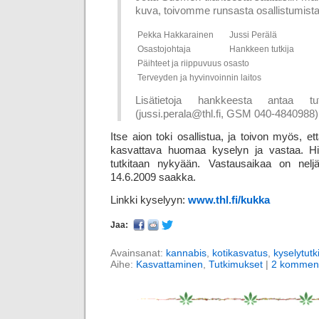
kuva, toivomme runsasta osallistumist
Pekka Hakkarainen
Jussi Perälä
Osastojohtaja
Hankkeen tutkija
Päihteet ja riippuvuus osasto
Terveyden ja hyvinvoinnin laitos
Lisätietoja hankkeesta antaa tu
(jussi.perala@thl.fi, GSM 040-4840988)
Itse aion toki osallistua, ja toivon myös, 
kasvattava huomaa kyselyn ja vastaa. Hien
tutkitaan nykyään. Vastausaikaa on neljä
14.6.2009 saakka.
Linkki kyselyyn:
www.thl.fi/kukka
Jaa:
Avainsanat:
kannabis
,
kotikasvatus
,
kyselytut
Aihe:
Kasvattaminen
,
Tutkimukset
|
2 komment