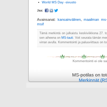
World MS Day -sivusto
Jaa:
Avainsanat:
kansainvälinen
,
maailman ms-
msif
Tämä merkintä on julkaistu keskiviikkona 27. t
sen aiheena on
MS-tauti
. Voit seurata tämän me
virran avulla. Kommentointi ja paluuviittaus on to
Kommentointi ei ole sall
MS-potilas on to
Merkinnät (R