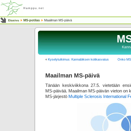
Hamppu.net
MS-potilas
Maailman MS-päivä
Etusivu
MS
Kanna
«
Kyselytutkimus: Kannabiksen kotikasvatus
Onko MS 
Maailman MS-päivä
Tänään keskiviikkona 27.5. vietetään en
MS-päivää. Maailman MS-päivän vieton on kä
MS-järjestö
Multiple Sclerosis International 