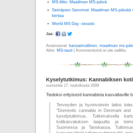
MS-liitto: Maailman MS-päivä
Seinäjoen Sanomat: Maailman MS-päivää v
kertaa
World MS Day -sivusto
Jaa:
Avainsanat:
kansainvälinen
,
maailman ms-päi
Aihe:
MS-tauti
|
Kommentointi ei ole sallittu
Kyselytutkimus: Kannabiksen kot
sunnuntai 17. toukokuuta 2009
Tiedoksi erityisesti kannabista kasvattaville blo
Terveyden ja hyvinvoinnin laitos tot
”Domestic cannabis in Denmark and F
kyselytutkimus. Tutkimuksella kart
kotikasvatuksen laajuutta ja toimin
Suomessa ja Tanskassa. Tutkimu
kansainvälistä tutkimusyhteistyötä, m