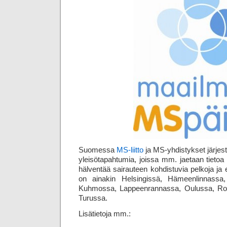
Suomessa
MS-liitto
ja MS-yhdistykset järjest
yleisö­tapahtumia, joissa mm. jaetaan tietoa
hälventää sairauteen kohdistuvia pelkoja ja 
on ainakin Helsingissä, Hämeenlinnassa
Kuhmossa, Lappeenrannassa, Oulussa, Rov
Turussa.
Lisätietoja mm.: