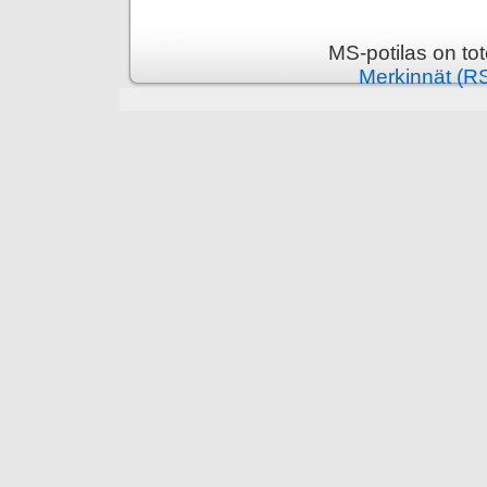
MS-potilas on to
Merkinnät (R