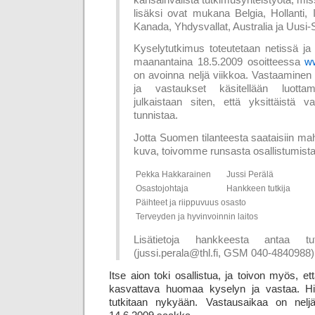
lisäksi ovat mukana Belgia, Hollanti, 
Kanada, Yhdysvallat, Australia ja Uusi-S
Kyselytutkimus toteutetaan netissä ja 
maanantaina 18.5.2009 osoitteessa
ww
on avoinna neljä viikkoa. Vastaamine
ja vastaukset käsitellään luottamu
julkaistaan siten, että yksittäistä v
tunnistaa.
Jotta Suomen tilanteesta saataisiin m
kuva, toivomme runsasta osallistumist
Pekka Hakkarainen
Jussi Perälä
Osastojohtaja
Hankkeen tutkija
Päihteet ja riippuvuus osasto
Terveyden ja hyvinvoinnin laitos
Lisätietoja hankkeesta antaa tu
(jussi.perala@thl.fi, GSM 040-4840988)
Itse aion toki osallistua, ja toivon myös, 
kasvattava huomaa kyselyn ja vastaa. Hien
tutkitaan nykyään. Vastausaikaa on neljä