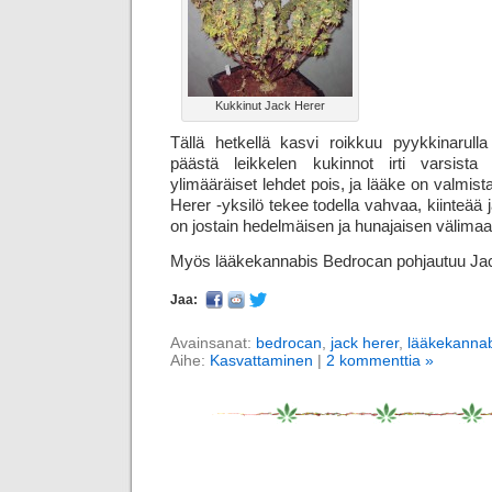
Kukkinut Jack Herer
Tällä hetkellä kasvi roikkuu pyykkinarull
päästä leikkelen kukinnot irti varsista
ylimääräiset lehdet pois, ja lääke on valmis
Herer -yksilö tekee todella vahvaa, kiinteää
on jostain hedelmäisen ja hunajaisen välimaa
Myös lääkekannabis Bedrocan pohjautuu Jac
Jaa:
Avainsanat:
bedrocan
,
jack herer
,
lääkekannab
Aihe:
Kasvattaminen
|
2 kommenttia »