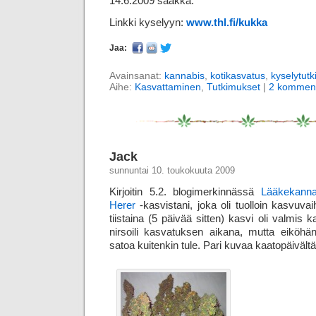
14.6.2009 saakka.
Linkki kyselyyn:
www.thl.fi/kukka
Jaa:
Avainsanat:
kannabis
,
kotikasvatus
,
kyselytut
Aihe:
Kasvattaminen
,
Tutkimukset
|
2 komment
Jack
sunnuntai 10. toukokuuta 2009
Kirjoitin 5.2. blogimerkinnässä
Lääkekannab
Herer
-kasvistani, joka oli tuolloin kasvuva
tiistaina (5 päivää sitten) kasvi oli valmis
nirsoili kasvatuksen aikana, mutta eiköhän 
satoa kuitenkin tule. Pari kuvaa kaatopäivältä