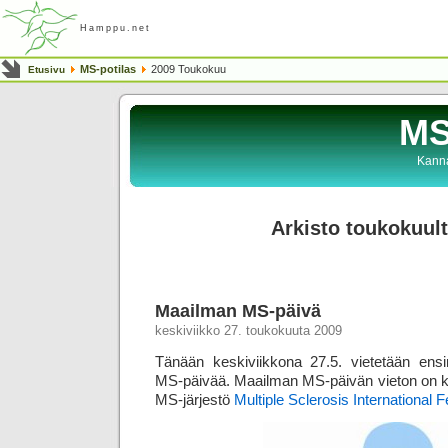
Hamppu.net
MS-potilas
2009 Toukokuu
Etusivu
MS
Kanna
Arkisto toukokuul
Maailman MS-päivä
keskiviikko 27. toukokuuta 2009
Tänään keskiviikkona 27.5. vietetään en
MS-päivää. Maailman MS-päivän vieton on kä
MS-järjestö
Multiple Sclerosis International 