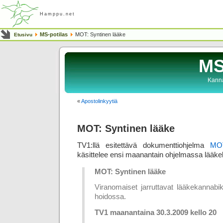
Hamppu.net
MS-potilas
MOT: Syntinen lääke
Etusivu
MS
Kanna
«
Apostolinkyytiä
MOT: Syntinen lääke
TV1:llä esitettävä dokumenttiohjelma
MOT
käsittelee ensi maanantain ohjelmassa lääke
MOT: Syntinen lääke
Viranomaiset jarruttavat lääkekannabik
hoidossa.
TV1 maanantaina 30.3.2009 kello 20