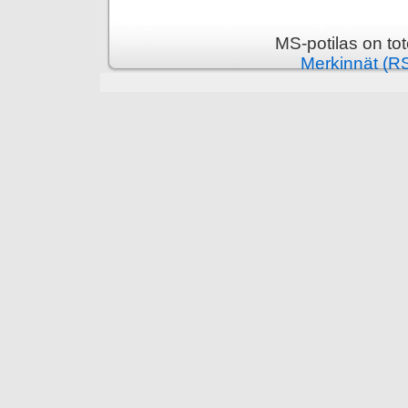
MS-potilas on to
Merkinnät (R