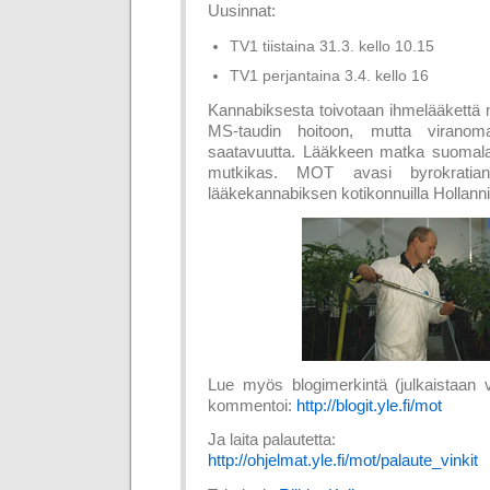
Uusinnat:
TV1 tiistaina 31.3. kello 10.15
TV1 perjantaina 3.4. kello 16
Kannabiksesta toivotaan ihmelääkettä
MS-taudin hoitoon, mutta viranoma
saatavuutta. Lääkkeen matka suomalais
mutkikas. MOT avasi byrokratia
lääkekannabiksen kotikonnuilla Hollann
Lue myös blogimerkintä (julkaistaan 
kommentoi:
http://blogit.yle.fi/mot
Ja laita palautetta:
http://ohjelmat.yle.fi/mot/palaute_vinkit