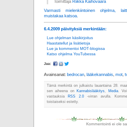
Toimittaja
Riikka Kaihovaara
Varmasti mielenkiintoinen ohjelma, lait
muistakaa katsoa.
6.4.2009 päivityksiä merkintään:
Lue ohjelman käsikirjoitus
Haastatellut ja lisätietoja
Lue ja kommentoi MOT-blogissa
Katso ohjelma YouTubessa
Jaa:
Avainsanat:
bedrocan
,
lääkekannabis
,
mot
,
t
Tämä merkintä on julkaistu lauantaina 28. maa
sen aiheena on
Kannabislääkitys
,
Media
. Vo
vastauksia
RSS 2.0
-virran avulla. Kommen
toistaiseksi estetty.
Kommentointi ei ole sall