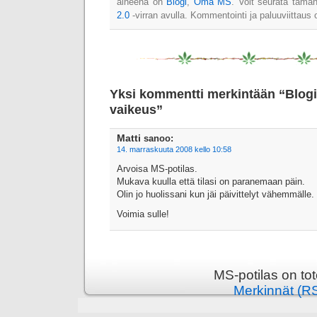
aiheena on
Blogi
,
Oma MS
. Voit seurata tämä
2.0
-virran avulla. Kommentointi ja paluuviittaus o
Yksi kommentti merkintään “Blogi
vaikeus”
Matti
sanoo:
14. marraskuuta 2008 kello 10:58
Arvoisa MS-potilas.
Mukava kuulla että tilasi on paranemaan päin.
Olin jo huolissani kun jäi päivittelyt vähemmälle.
Voimia sulle!
MS-potilas on to
Merkinnät (R