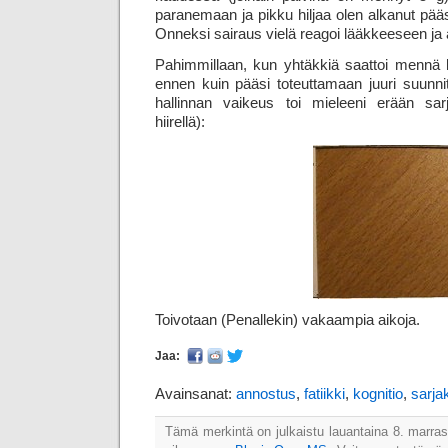
paranemaan ja pikku hiljaa olen alkanut pääst
Onneksi sairaus vielä reagoi lääkkeeseen ja
Pahimmillaan, kun yhtäkkiä saattoi mennä
ennen kuin pääsi toteuttamaan juuri suunnit
hallinnan vaikeus toi mieleeni erään sa
hiirellä):
Toivotaan (Penallekin) vakaampia aikoja.
Jaa:
Avainsanat:
annostus
,
fatiikki
,
kognitio
,
sarja
Tämä merkintä on julkaistu lauantaina 8. marras