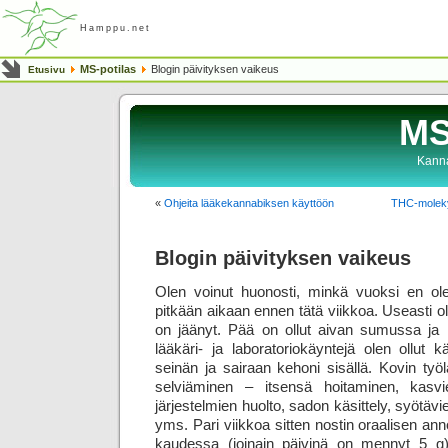
Hamppu.net
MS-potilas
Blogin päivityksen vaikeus
Etusivu
MS
Kanna
«
Ohjeita lääkekannabiksen käyttöön
THC-moleky
Blogin päivityksen vaikeus
Olen voinut huonosti, minkä vuoksi en ole s
pitkään aikaan ennen tätä viikkoa. Useasti o
on jäänyt. Pää on ollut aivan sumussa ja l
lääkäri- ja laboratorio­käyntejä olen ollut
seinän ja sairaan kehoni sisällä. Kovin työl
selviäminen – itsensä hoitaminen, kasvi
järjestelmien huolto, sadon käsittely, syötä
yms. Pari viikkoa sitten nostin oraalisen a
kaudessa (joinain päivinä on mennyt 5 g),