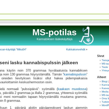
MS-potilas
Kannabiksen lääkekäyttäjä
ocan-käyttäjä ”Mika54”
Kukkakonvehdit
»
Sivut
Tietoj
eni lasku kannabispulssin jälkeen
MS-tau
Tiede
kana käytin noin 370 grammaa hyvälaatuista kannabiksen
Yhtey
 ja noin 130 grammaa höyrystämällä. Tämän ”
kannabispulssin
”
Aiheet
oireiden lievityksen lisäksi ollut hakea pidempi­aikaisia
Blogi
(
aurioittamiin keskus­hermoston osiin.
Kannab
Kasva
ielä normaali ”pulssipäivä”: syömällä (
kaakaon muodossa
)
Media
 päivällä 2 grammaa ja illalla 2 grammaa, yhteensä syömällä
MS-tau
si meni normaaliin tapaan höyrystämällä muutama gramma.
Oma 
oin 8 grammaa.
Tutkim
WordPr
kuun 1. päivänä aloitin päiväannokseni laskun aiemmin