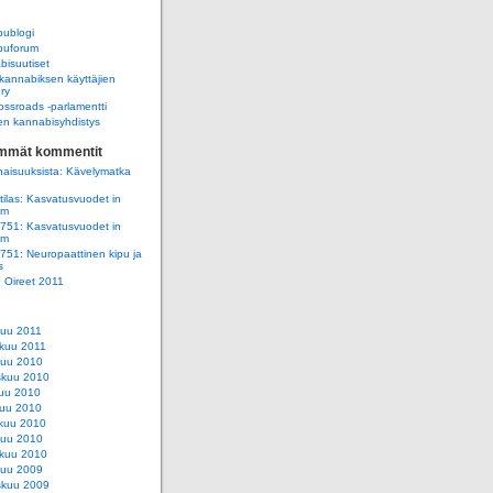
ublogi
uforum
isuutiset
annabiksen käyttäjien
 ry
ssroads -parlamentti
n kannabisyhdistys
immät kommentit
aisuuksista: Kävelymatka
ilas: Kasvatusvuodet in
am
e751: Kasvatusvuodet in
am
e751: Neuropaattinen kipu ja
s
e: Oireet 2011
kuu 2011
kuu 2011
kuu 2010
skuu 2010
uu 2010
uu 2010
kuu 2010
kuu 2010
kuu 2010
kuu 2009
skuu 2009