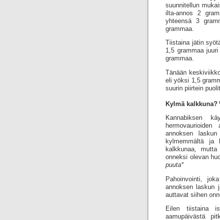
suunnitellun mukai
ilta-annos 2 gra
yhteensä 3 gramm
grammaa.
Tiistaina jätin syö
1,5 grammaa juuri
grammaa.
Tänään keskiviikko
eli yöksi 1,5 gra
suurin piirtein puo
Kylmä kalkkuna?
Kannabiksen käy
hermovaurioiden 
annoksen laskun 
kylmemmältä ja 
kalkkunaa, mutta
onneksi olevan hu
puuta*
Pahoinvointi, jok
annoksen laskun j
auttavat siihen onn
Eilen tiistaina 
aamupäivästä pitk