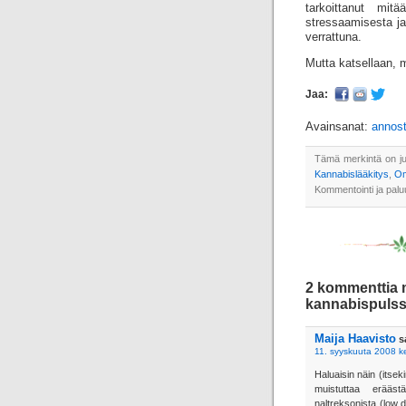
tarkoittanut mi
stressaamisesta ja
verrattuna.
Mutta katsellaan, m
Jaa:
Avainsanat:
annos
Tämä merkintä on ju
Kannabislääkitys
,
O
Kommentointi ja paluu
2 kommenttia 
kannabispulss
Maija Haavisto
s
11. syyskuuta 2008 ke
Haluaisin näin (itsek
muistuttaa erääst
naltreksonista (low 