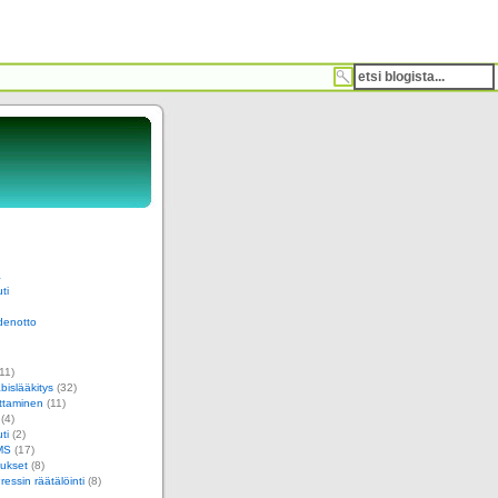
a
ti
denotto
11)
islääkitys
(32)
ttaminen
(11)
(4)
ti
(2)
MS
(17)
ukset
(8)
essin räätälöinti
(8)