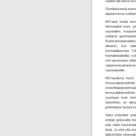
Saatat olla tässä hyv
Oirelääkkeenä kanna
tapauksessa voittamat
MS-tauti estää norm
Normaalisti esim. p
vaurioiden korjaa
erittämä gammainter
Endokannabinoidita
alhaiset, kun nii
normaalitasosta. ”Ulk
kannabinoideilla) v
veri-aivoesteen ylitt
rappeumasairauksissa
vaurioalueilla.
MS-taudissa myös en
immuunijärjestelmä
endorfiinijärjeste
immuunijärjestelmä
suuntaan kuin immu
tukeminen on oikea
jonkinlaista hyötyä o
Sekä endorfiini- ett
erittäin järkevältä h
että näitä kansantalo
lisää. Ja että sitä e
lääkeyhtiön edunval