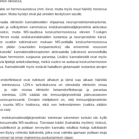
inkin oikeassa.
bis on hermovaurioissa (mm. kivut, mutta myös muut häiriöt) monessa
on. Mutta hyödyt eivät jää oireiden lievityksen tasolle.
aalia elimistön kannabinoidien ohjaamaa neuroprotektiomekanismia.
ään ja selkäytimen vammoissa endokannabinoidijärjestelmä aktivoituu
miseksi, mutta MS-taudissa keskushermostossa olevien T-solujen
feroni estää endokannabinoidien tuotantoa ja neuroprotektio kärsii.
sot ovatkin tutkimuksen mukaan MS-potilailla keskushermostossa
den pitäisi (vaurioiden korjaamiseksi) olla ennemmin nousseet
oisella” kannabinoidireseptorien aktivaatiolla (ulkoisesti annostelluilla
oidaan hermoston suojausta parantaa. Lisäksi kannabinoidit ovat myös
äviä lipidejä antioksidantteja, minkä vuoksi ne auttavat keskushermoston
. Kannabinoidit myös estävät haitallisen glutamaatin tuotantoa aivojen
dorfiinitasot ovat tutkitusti alhaiset ja tämä saa aikaan häiriöitä
n toiminnassa. LDN:n tarkoituksena on stimuloida elimistön omaa
lmää ja näin nostaa elimistön betaendorfiinitasoja ja parantaa
n toimintaa. LDN säätää siis immuunijärjestelmää päinvastaiseen
nosupressantit. Omakin mielipiteeni on, että immuunijärjestelmän
 suunta MS:n hoidossa, eikä sen heikentäminen (vaikka siitäkin
sa saa).
ä endokannabinoidijärjestelmän toiminnan tukeminen tuntuisi siis kyllä
oitosuunnalta MS-taudissa. Toivotaan kädet (kainaloita myöten) ristissä,
udellisesti ja potilaan terveyden kannalta edullisia hoitoja tutkittaisiin
nnen löytyy rohkeita lääkäreitä, jotka ovat valmiita ajamaan potilaan etuja
vonnan tai oman maineensa puolustamisen sijaan.