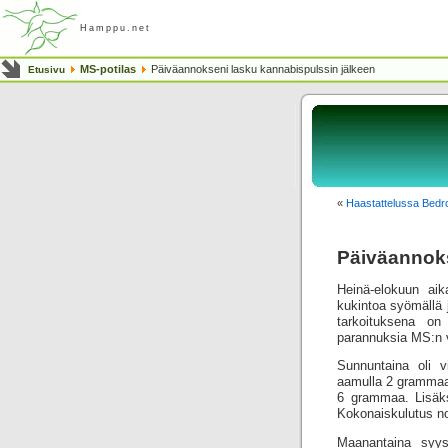
Hamppu.net
MS-potilas
Päiväannokseni lasku kannabispulssin jälkeen
Etusivu
«
Haastattelussa Bedr
Päiväannoks
Heinä-elokuun ai
kukintoa syömällä
tarkoituksena on 
parannuksia MS:n v
Sunnuntaina oli v
aamulla 2 grammaa,
6 grammaa. Lisäk
Kokonaiskulutus n
Maanantaina syys