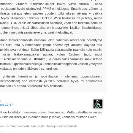
mmäiset viralliset tutkimustulokset tulivat viime viikolla. Tässä
soittautui hyvin siedetyksi PPMS:n hoidossa. Spastisuus väheni ja
tilaasta sairaus eteni puolen vuoden tutkimuksen aikana – vaikka
Myös III-vaiheen tutkimus LDN:stä MS:n hoidossa on jo tehty, mutta
julkaistu. LDN ei siis ole varsinainen oirehoito, vaan sen tarkoituksena on
 eteneminen, missä lähes aina onnistutaankin. Lisäksi lihasheikkous,
 tihentynyt virtsaamistarve yms usein helpottavat.
 mitään lääkekannabista vastaan, olen siihenkin aiheeseen perehtynyt
unut siitä, että Suomessakin jotkut saavat nyt laillisesti käyttää tätä
tenkin aivan ehdoton lääke MS-tautia sairastaville (samoin kuin moniin
n joihin lääkekannabiskin auttaa, kuten Crohnin tauti, muut
t, Alzheimerin tauti ja HIV/AIDS) ja paras tulos varmasti saavutetaan
telmällä. Opioidireseptorien ja kannabinoidireseptorien välisen yhteyden
 vaikutus on todennäköisesti synerginen.
 yhdistää karnitiinin ja lipoiinihapon (molemmat uupumukseen,
 neuropatiaan) saa varmasti yli 90% potilaista hyviä tai erinomaisia
ellakaan voi sanoa ”virallisista” MS-hoidoista.
:
ello 10:57
LDN on todellakin huomionarvoinen hoitomuoto. Mutta valitettavan vähän
muukin edullinen ja turvallinen hoito ja lääke, kannabis mukaan lukien.
los varmasti saavutetaan näiden hoitojen yhdistelmällä.