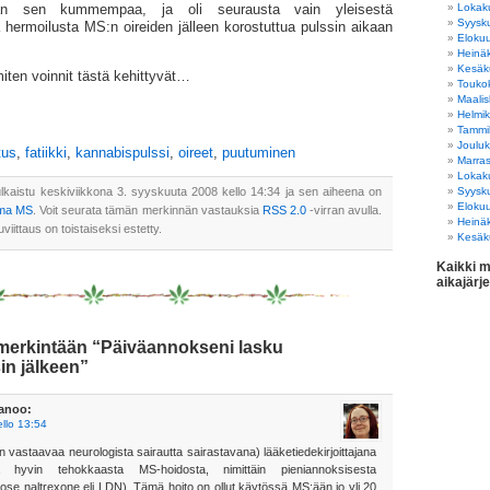
Lokak
tään sen kummempaa, ja oli seurausta vain yleisestä
Syysk
 hermoilusta MS:n oireiden jälleen korostuttua pulssin aikaan
Eloku
Heinä
Kesäk
iten voinnit tästä kehittyvät…
Touko
Maali
Helmi
Tammi
Joulu
tus
,
fatiikki
,
kannabispulssi
,
oireet
,
puutuminen
Marra
Lokak
lkaistu keskiviikkona 3. syyskuuta 2008 kello 14:34 ja sen aiheena on
Syysk
Eloku
ma MS
. Voit seurata tämän merkinnän vastauksia
RSS 2.0
-virran avulla.
Heinä
viittaus on toistaiseksi estetty.
Kesäk
Kaikki m
aikajärj
merkintään “Päiväannokseni lasku
in jälkeen”
anoo:
llo 13:54
in vastaavaa neurologista sairautta sairastavana) lääketiedekirjoittajana
ä hyvin tehokkaasta MS-hoidosta, nimittäin pieniannoksisesta
dose naltrexone eli LDN). Tämä hoito on ollut käytössä MS:ään jo yli 20