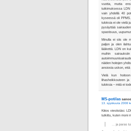
vuotta, mutta ensi
tutkimuksessa LDN o
vain yhdellä 40 po
kyseessä oli PPMS. 
tuloksia ei ole vielä 
pysäyttää sairauden
spastisuus, uupumus,
Minulla ei siis ole
paljon ja olen ilaht
lääkettä. LDN on kui
muihin sairauksii
autoimmuunisairaude
näiden hoitojen yhdis
ansiosta uskon, että
Vielä kun hoitoon
lihasheikkouteen ja
tuloksia – mitä ei tod
MS-potilas
sanoo
13. syyskuuta 2008 k
Kiitos viestistäsi. 
tutkittu, kuten moni 
… ja paras tu