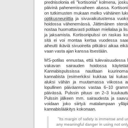
prednisolonia eli ”kortisonia” kolmena, josk
päivinä pahenemisvaiheen alussa. Kortison
on tutkimusten mukaan melko vähäinen luk
optikus­neuriittia
ja sivu­vaikutustensa vuok
hoidossa vähenemässä. Jättimäinen steroid
nostaa huomattavasti potilaan mieli­alaa ja lisä
ja jaksamista. Kortisonipulssi on raskas koe
sitä ei voi montaa kertaa vuodessa saada.
aiheutti ikäviä sivuoireita pitkäksi aikaa eik
vaan vasta ajan kanssa itsestään.
MS-potilas ennustaa, että tulevaisuudess
vakavan sairauden hoidossa käytetää
Kannabispulssissa nautitaan kuurinom
kannabista (esimerkiksi kukkaa tai kukast
aluksi vähän ja muutamassa viikossa an
lopullinen päiväannos vastaa 6–10 gram
päivässä. Pulssin pituus on 2–3 kuukautta
Pulssin jälkeen mm. sairaudesta ja saavute
voidaan joko siirtyä matalampaan ylläpi
kannabislääkitys kokonaan.
”Its margin of safety is immense and u
any meaningful danger in using not only