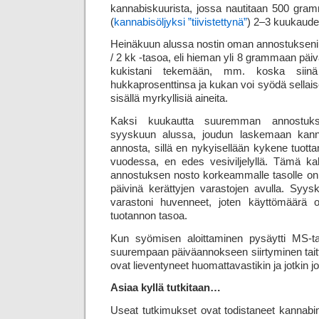
kannabiskuurista, jossa nautitaan 500 gra
(
kannabisöljyksi ”tiivistettynä”
) 2–3 kuukaude
Heinäkuun alussa nostin oman annostukseni 
/ 2 kk -tasoa, eli hieman yli 8 grammaan päi
kukistani tekemään, mm. koska sii
hukkaprosenttinsa ja kukan voi syödä sellais
sisällä myrkyllisiä aineita.
Kaksi kuukautta suuremman annostukse
syyskuun alussa, joudun laskemaan kanna
annosta, sillä en nykyisellään kykene tuot
vuodessa, en edes vesiviljelyllä. Tämä k
annostuksen nosto korkeammalle tasolle on
päivinä kerättyjen varastojen avulla. Syy
varastoni huvenneet, joten käyttömäärä 
tuotannon tasoa.
Kun syömisen aloittaminen pysäytti MS-tau
suurempaan päiväannokseen siirtyminen taitto
ovat lieventyneet huomattavastikin ja jotkin
Asiaa kyllä tutkitaan…
Useat tutkimukset ovat todistaneet kannabino