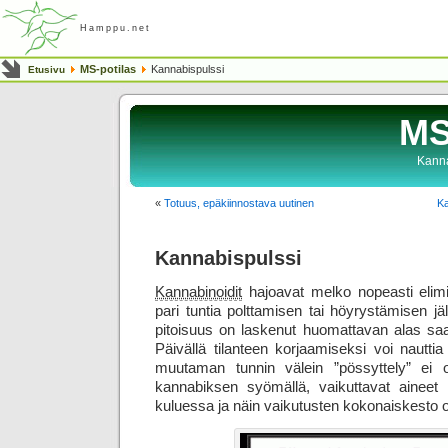
Hamppu.net
MS-potilas
Kannabispulssi
Etusivu
MS
Kanna
«
Totuus, epäkiinnostava uutinen
Ka
Kannabispulssi
Kannabinoidit
hajoavat melko nopeasti eli
pari tuntia polttamisen tai höyrystämisen jä
pitoisuus on laskenut huomattavan alas sa
Päivällä tilanteen korjaamiseksi voi nauttia
muutaman tunnin välein ”pössyttely” ei oi
kannabiksen syömällä, vaikuttavat ainee
kuluessa ja näin vaikutusten kokonais­kesto 