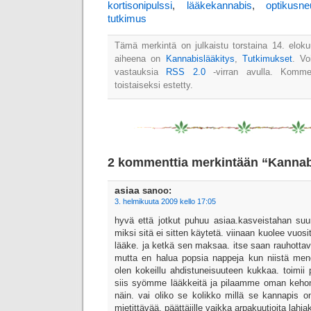
kortisonipulssi
,
lääkekannabis
,
optikusneur
tutkimus
Tämä merkintä on julkaistu torstaina 14. elok
aiheena on
Kannabislääkitys
,
Tutkimukset
. Vo
vastauksia
RSS 2.0
-virran avulla. Kommen
toistaiseksi estetty.
2 kommenttia merkintään “Kannab
asiaa
sanoo:
3. helmikuuta 2009 kello 17:05
hyvä että jotkut puhuu asiaa.kasveistahan suu
miksi sitä ei sitten käytetä. viinaan kuolee vuosit
lääke. ja ketkä sen maksaa. itse saan rauhottava
mutta en halua popsia nappeja kun niistä menee
olen kokeillu ahdistuneisuuteen kukkaa. toimii
siis syömme lääkkeitä ja pilaamme oman keho
näin. vai oliko se kolikko millä se kannapis on
mietittävää. päättäjille vaikka arpakuutioita lahjak