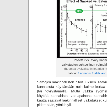
Poltettu vs. syöty kann
vaikutusten suhteellinen voimak
(huomaa pystyakselin logaritmin
lähde:
Cannabis Yields an
Samojen lääkinnällisten pitoisuuksien saavu
kannabista käyttämään noin kolme kertaa
(tai höyrystämällä). Mutta vaikka syömi
käyttää kannabista, vastapainona kannabinoi
kautta saatavat lääkinnälliset vaikutukset k
pidempään, yönkin yli.