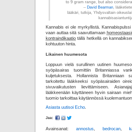
to 9 gram range, but also considera
--
David Bearman
, lääketiet
lääkäri, tutkija, Yhdysvaltain oikeus
kannabisasiantuntij
Kannabis ei ole myrkyllistä. Kannabispulssi 
vaan auttaa sitä saavuttamaan
homeostaasi
kontraindikaatio
tällä hetkellä on kannabiksen
kohtuuton hinta.
Likainen huumesota
Loppuun vielä surullinen uutinen huumesod
syöpäsairas tuomittiin Britanniassa van
kuljetuksesta. Hollannista Britanniaan sa
tarkoitettu lääkkeeksi syöpäsairaiden oir
sivuvaikutusten lievittämiseen. Asiana
lääkkeenään käyttäneen hyvin sairaan mi
tuomio tarkoittaa käytännössä kuoleman­tuom
Asiasta uutisoi Echo
.
Jaa:
Avainsanat:
annostus
,
bedrocan
,
k