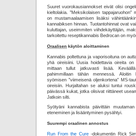
Suuret vuorokausiannokset eivät olisi ongel
kieltolakia. ”Meksikolaisen tappajaruohon” m
on mustamaalaamisen lisäksi vähintäänki
kannabiksen hinnan. Tuotantohinnat ovat v
kuluttajan, useimmiten viihde­käyttäjän, mak
tarkoitettu resepti­kannabis Bedrocan on my
Oraalisen
käytön aloittaminen
Kannabis poltettuna ja vaporisoituna on autt
yhä oireisiini. Uusia hoidettavia oireita on
mittaan tullut jatkuvasti lisää. Keväällä
pahimmillaan tähän mennessä. Aloitin k
syömisen ”viimeisenä oljenkortena” MS-tautin
oireisiin. Hurjaltahan se aluksi tuntui r
päivässä kukat, jotka olisivat riittäneet use
Jatkoin silti.
Syötyäni kannabista päivittäin muutaman
eteneminen ja lisääntyminen pysähtyi.
Suurempi oraalinen annostus
Run From the Cure
-dokumentin Rick Sim