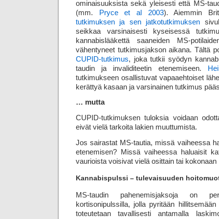
ominaisuuksista sekä yleisesti että MS-taud
(mm.
Pryce et al 2003
). Aiemmin Bri
tutkimuksen ja sen jatkotutkimuksen
sivuh
seikkaa varsinaisesti kyseisessä tutkimu
kannabislääkettä saaneiden MS-potilaide
vähentyneet tutkimusjakson aikana. Tältä po
CUPID-tutkimus
, joka tutkii syödyn kanna
taudin ja invaliditeetin etenemiseen.
Hei
tutkimukseen osallistuvat vapaaehtoiset lähe
kerättyä kasaan ja varsinainen tutkimus pää
… mutta
CUPID-tutkimuksen tuloksia voidaan odot
eivät vielä tarkoita lakien muuttumista.
Jos sairastat MS-tautia, missä vaiheessa hal
etenemisen? Missä vaiheessa haluaisit kat
vaurioista voisivat vielä osittain tai kokonaa
Kannabispulssi – tulevaisuuden hoitomuo
MS-taudin pahenemisjaksoja on peri
kortisonipulssilla, jolla pyritään hillitsemää
toteutetaan tavallisesti antamalla las