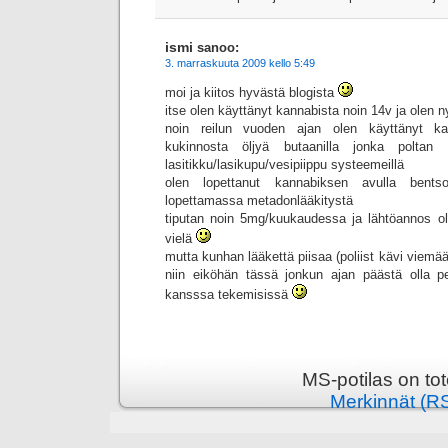
ismi
sanoo:
3. marraskuuta 2009 kello 5:49
moi ja kiitos hyvästä blogista
itse olen käyttänyt kannabista noin 14v ja olen n
noin reilun vuoden ajan olen käyttänyt ka
kukinnosta öljyä butaanilla jonka poltan tit
lasitikku/lasikupu/vesipiippu systeemeillä
olen lopettanut kannabiksen avulla bents
lopettamassa metadonlääkitystä
tiputan noin 5mg/kuukaudessa ja lähtöannos ol
vielä
mutta kunhan lääkettä piisaa (poliist kävi viemä
niin eiköhän tässä jonkun ajan päästä olla pe
kansssa tekemisissä
MS-potilas on to
Merkinnät (R