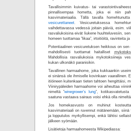
Tavallisimmin kuivatus- tai varastointivaihees
pinnallisempaa hometta, joka ei niin pa
kasvimateriaalia. Tällä tavalla homehtunut
vesicurettaneet
. Vesicuretuksessa homehtu
vaihdettavassa vedessä joitain päiviä, esim. vii
rasvaliukoisina eivät liukene huuhteluvesiin, se
homeen tuottamaa ”likaa”, irtoitiöitä, ravinteita ja
Potentiaalinen vesicuretuksen heikkous on sen 
mahdollisesti tuottamat haitalliset
mykotoksi
Mahdollisia rasvaliukoisia mykotoksiineja ves
kukan ulkonäkö paranisikin.
Tavallinen harmaahome, joka kukkaankin usei
ei sinänsä ole ihmiselle kovinkaan vaarallinen.
itiöineen kuitenkaan tieten tahtoen hengittäisi, m
Viinirypäleiden harmaahome voi aiheuttaa viinink
nimeltä ”
winegrower’s lung
”, kotikasvatetust
saatuna vastaava sairaus voisi ehkä olla nimel
Jos homekasvusto on muhinut kosteutt
kasvimateriaali on ruvennut mätänemään, siinä v
ja lopputulos myrkyllisempi, enkä lähtisi sella
jälkeen syömään.
Lisätietoja harmaahomeesta Wikipediassa: