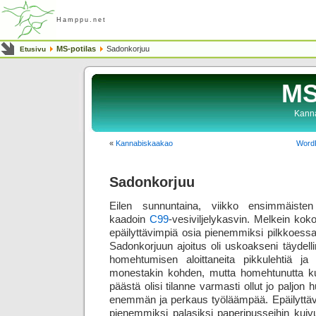
Hamppu.net
MS-potilas
Sadonkorjuu
Etusivu
MS
Kanna
«
Kannabiskaakao
WordP
Sadonkorjuu
Eilen sunnuntaina, viikko ensimmäisten
kaadoin
C99
-vesiviljelykasvin. Melkein kok
epäilyttävimpiä osia pienemmiksi pilkkoessa
Sadonkorjuun ajoitus oli uskoakseni täydell
homehtumisen aloittaneita pikkulehtiä ja 
monestakin kohden, mutta homehtunutta k
päästä olisi tilanne varmasti ollut jo paljo
enemmän ja perkaus työläämpää. Epäilyttävi
pienemmiksi palasiksi paperipusseihin kui