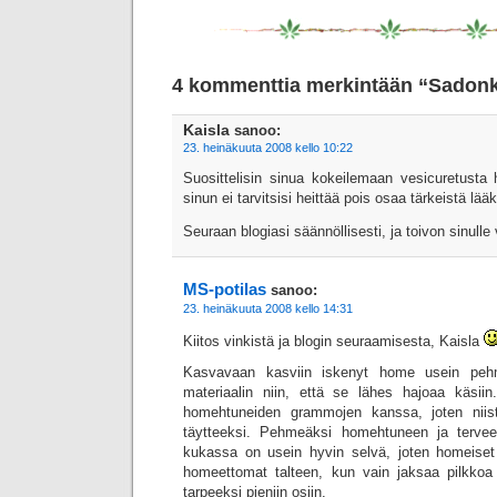
4 kommenttia merkintään “Sadon
Kaisla
sanoo:
23. heinäkuuta 2008 kello 10:22
Suosittelisin sinua kokeilemaan vesicuretusta h
sinun ei tarvitsisi heittää pois osaa tärkeistä lää
Seuraan blogiasi säännöllisesti, ja toivon sinull
MS-potilas
sanoo:
23. heinäkuuta 2008 kello 14:31
Kiitos vinkistä ja blogin seuraamisesta, Kaisla
Kasvavaan kasviin iskenyt home usein pehme
materiaalin niin, että se lähes hajoaa käsiin
homehtuneiden grammojen kanssa, joten niist
täytteeksi. Pehmeäksi homehtuneen ja tervee
kukassa on usein hyvin selvä, joten homeiset
homeettomat talteen, kun vain jaksaa pilkkoa 
tarpeeksi pieniin osiin.