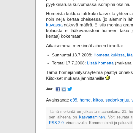
pyykkinarulla kuivumassa isompina oksina.
Homeista kukkaa tuli koko kasvista yhteen­la
noin neljä kertaa oheisessa (jo aiemmin lähe
kuvassa
näkyvä määrä. Ei siis montaa gra
kolausta ei lääkevarastoni homeen takia jo
kertaa) kokemaan.
Aikaisemmat merkinnät aiheen tiimoilta:
Sunnuntai 13.7.2008:
Hometta kukissa, lää
Torstai 17.7.2008:
Lisää hometta
(mukana p
Tämä homejännitysnäytelmä päättyi onneksi l
Kiitokset mukana jännittäneille
Jaa:
Avainsanat:
c99
,
home
,
kiitos
,
sadonkorjuu
,
Tämä merkintä on julkaistu maanantaina 21. he
sen aiheena on
Kasvattaminen
. Voit seurata
RSS 2.0
-virran avulla. Kommentointi ja paluuviit