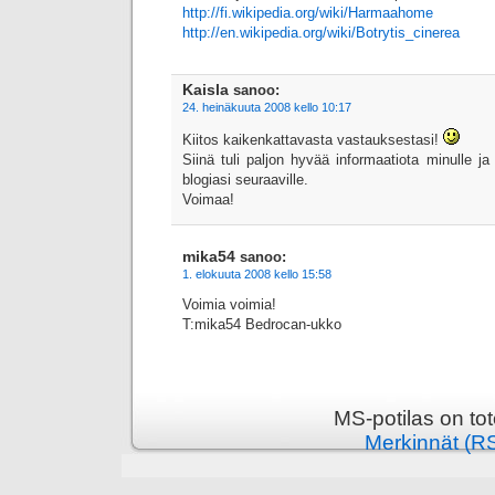
http://fi.wikipedia.org/wiki/Harmaahome
http://en.wikipedia.org/wiki/Botrytis_cinerea
Kaisla
sanoo:
24. heinäkuuta 2008 kello 10:17
Kiitos kaikenkattavasta vastauksestasi!
Siinä tuli paljon hyvää informaatiota minulle ja
blogiasi seuraaville.
Voimaa!
mika54
sanoo:
1. elokuuta 2008 kello 15:58
Voimia voimia!
T:mika54 Bedrocan-ukko
MS-potilas on to
Merkinnät (R