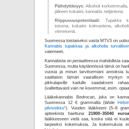
Päihdyttävyys:
Alkoholi korkeimmalla, 
jälkeen kokaiini, kannabis neljäntenä.
Riippuvuuspotentiaali:
Tupakka kork
toisena, kokaiini kolmantena, alkohol
viimeisenä.
Suomessa toistaiseksi vasta MTV3 on uutisoi
Kannabis tupakkaa ja alkoholia turvallis
vaienneet.
Kannabista on
periaatteessa
mahdollista saad
Suomessa, mutta käytännössä tämä on hanka
vuosia ja minun tarvitsemiani annoksia t
saattaisin tämän vaarallisen myrky
pikkulapsille kadulle saadakseni raha
(valitettavasti vain ne kovemmat, esim. opiaa
Lääkekannabis Bedrocan, joka on kanna
Suomessa 12 € grammalta (lähde
Helsi
pilviveikko”
). Vuoden lääkkeeni (5–8 gra
apteekista haettuna
21900–35040 euroa
lääkkeeseen vielä saa, koska siitä ei ku
tarpeeksi kokemuksia. Ja kokemuksia ei 