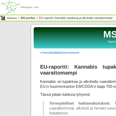
Hamppu.net
MS-potilas
EU-raportti: Kannabis tupakkaa ja alkoholia vaarattomampi
Etusivu
MS
Kanna
«
Kannabislääkitykseni lyhyesti
EU-raportti: Kannabis tupa
vaarattomampi
Kannabis on tupakkaa ja alkoholia vaarattoma
EU:n huumeviraston EMCDDA:n laaja 700-s
Tässä joitain tuloksia lyhyesti:
Terveydelliset haittavaikutukset:
Ek
vaarallisimmat, alkoholi ja heroiini seu
haitattomin.