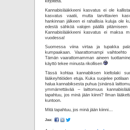
kirjoiteta.
Kannabislääkkeeni kasvatus ei ole kallista
kasvatus vaatii, mutta tarvittavien kas
hankinnan jälkeen ei rahallisia kuluja ole
edestä sähköä valojen päällä pitämiseen ja
Kannabislääkkeeni kasvatus ei maksa mi
vuodessa!
Suomessa viina virtaa ja tupakka pal
kumpaakaan. Vaarattomampi vaihtoehto t
Tämän vaarattomamman aineen tuottaminen
käyttö tekee minusta rikollisen
Tässä kohtaa kannabiksen kieltolaki suo
lääkeyhtiöiden etuja. Kuka suojelee potilaan e
halua kannabiksesta puhua (sinänsä laittomu
ymmärrettävää – laittomuus kannabislää
tapahtuu, jos minä jään kiinni? Ilman lääke
kuntoon.
Mitä tapahtuu, jos minä jään kiinni…
Jaa: