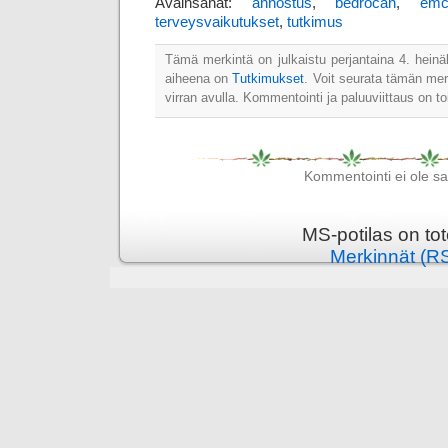
Avainsanat:
annostus
,
bedrocan
,
emc
terveysvaikutukset
,
tutkimus
Tämä merkintä on julkaistu perjantaina 4. heinä
aiheena on
Tutkimukset
. Voit seurata tämän me
virran avulla. Kommentointi ja paluuviittaus on to
Kommentointi ei ole sall
MS-potilas on to
Merkinnät (R