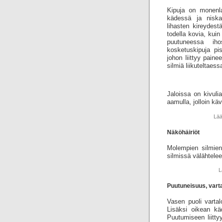
Kipuja on monenla
kädessä ja niska
lihasten kireydest
todella kovia, kui
puutuneessa iho
kosketuskipuja pis
johon liittyy pain
silmiä liikuteltaess
Jaloissa on kivulia
aamulla, jolloin käv
Lää
Näköhäiriöt
Molempien silmie
silmissä välähtelee
L
Puutuneisuus, vart
Vasen puoli vartal
Lisäksi oikean kä
Puutumiseen liitty