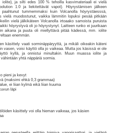
s. iolite), ja silti edes 100 % tehoilla kasvimateriaali ei vielä
olution 1.0 ja liekitettävät vapot). Höyrystämisen jälkeen
li paahtunut tum­mem­maksi kuin Volcanolla höyrystäesssä,
is vielä muodostunut, vaikka lämmitin lopuksi pesää pitkään
keilin vielä jälkikäteen Volcanolla irtoaako samoista puruista
aikki höyrystyvä oli jo höyrystynyt. Laitteen runko ei juurikaan
n aikana ja puuta oli miellyttävä pitää kädessä, mm. iolite
reltaan enemmän.
den käsittely vaati sorminäppäryyttä, ja mikäli oikeakin käteni
in vasen, voisi käyttö olla jo vaikeaa. Mutta jos käsissä ei ole
äyttö kyllä, ja onnistui minultakin. Muun muassa iolite ja
t vähintään yhtä näppäriä sormia.
o pieni ja kevyt
ävä (maksimi ehkä 0,3 grammaa)
alue, ei liian kylmä eikä liian kuuma
kuvun läpi
itilöiden käsittely voi olla hieman vaikeaa, jos käsien
aa
ran perusteella erittäin toimiva vaporisaattori, ja vieläpä