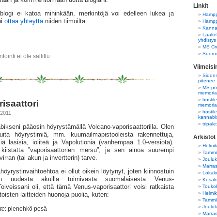
Linkit
ogi ei katoa mihinkään, merkintöjä voi edelleen lukea ja
Hampp
oi
ottaa yhteyttä
niiden tiimoilta.
Hampp
Kannab
Lääkek
yhdistys
MS Cro
Suome
inti ei ole sallittu
Viimeis
Sidonn
pitenee
MS-pot
memori
hostil
isaattori
memori
hostil
 2011
kannabi
tripal
ikseni pääosin höyrystämällä Volcano-vapo­risaatto­rilla. Olen
ita höyrystimiä, mm. kuumailmapistooleista rakennettuja,
Arkistot
viä lasisia, ioliteä ja Vapolutionia (vanhempaa 1.0-versiota).
Helmi
kiistatta ”vapo­risaattorien mersu”, ja sen ainoa suurempi
Tammi
rran (tai akun ja invertterin) tarve.
Joulu
Marra
yrystinvaihtoehtoa ei ollut oikein löytynyt, joten kiinnostuin
Lokak
n uudesta akuilla toimivasta suomalaisesta Venus-
Kesäk
Touko
Toiveissani oli, että tämä Venus-vaporisaattori voisi ratkaista
Helmi
toisten laitteiden huonoja puolia, kuten:
Tammi
Joulu
ite
: pienehkö pesä
Marra