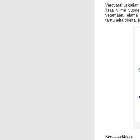
Varovasti uskallan t
lisää viime vuode
vetämään, elämä j
tarttuneita oireita,
Kivut, jäykkyys