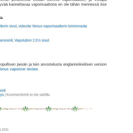
yvää kannettavaa vaporisaattoria en ole tähän mennessä itse
ta
torin sivut
,
videoita Venus-vaporisaattorin toiminnasta
arviointi
,
Vapolution 2.0:n sivut
lopullisen pesän ja tein arvostelusta englanninkielisen version
enus vaporizer review
.
inti
tys
|
Kommentointi ei ole sallittu
a 2011