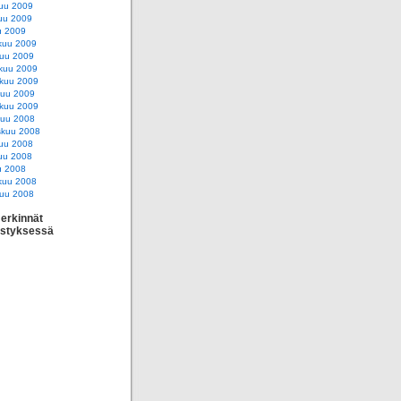
uu 2009
uu 2009
u 2009
kuu 2009
uu 2009
kuu 2009
skuu 2009
kuu 2009
kuu 2009
kuu 2008
skuu 2008
uu 2008
uu 2008
u 2008
kuu 2008
uu 2008
erkinnät
estyksessä