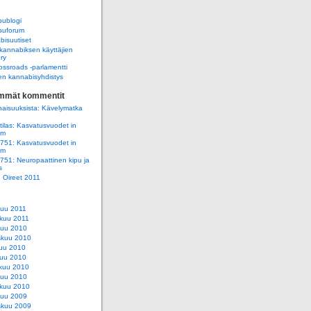
ublogi
uforum
isuutiset
annabiksen käyttäjien
 ry
ssroads -parlamentti
n kannabisyhdistys
immät kommentit
aisuuksista: Kävelymatka
ilas: Kasvatusvuodet in
am
e751: Kasvatusvuodet in
am
e751: Neuropaattinen kipu ja
s
e: Oireet 2011
kuu 2011
kuu 2011
kuu 2010
skuu 2010
uu 2010
uu 2010
kuu 2010
kuu 2010
kuu 2010
kuu 2009
skuu 2009