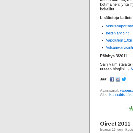
kotimainen; yhtä h
kokeillut.
Lisätietoja laitteis
Venus-vaporisaat
ioliten arviointi
Vapolution 1.0:n 
Volcano-arviointi
Päivitys 3/2011
Sain valmistajalta 
uuteen blogiini →
V
Jaa:
Avainsanat:
vaporiso
Aihe:
Kannabislääki
Oireet 2011
lauantai 15. tammikuut