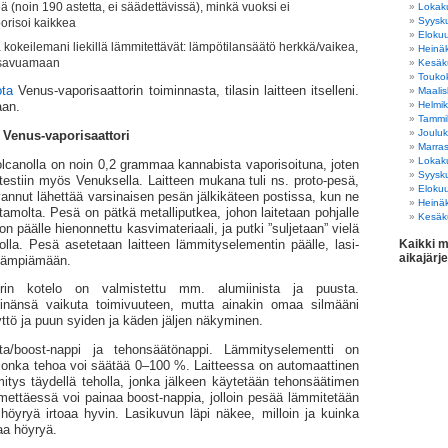
leä (noin 190 astetta, ei säädettävissä), minkä vuoksi ei
Lokak
Syysk
orisoi kaikkea
Eloku
 kokeilemani liekillä lämmitettävät: lämpötilansäätö herkkä/vaikea,
Heinä
 savuamaan
Kesäk
Touko
ota
Venus-vaporisaattorin toiminnasta, tilasin laitteen itselleni.
Maali
Helmi
aan.
Tammi
Joulu
: Venus-vaporisaattori
Marra
Lokak
lcanolla on noin 0,2 grammaa kannabista vapori­soituna, joten
Syysk
stiin myös Venuksella. Laitteen mukana tuli ns. proto-pesä,
Eloku
vannut lähettää varsinaisen pesän jälkikäteen postissa, kun ne
Heinä
tamolta. Pesä on pätkä metalliputkea, johon laitetaan pohjalle
Kesäk
on päälle hienonnettu kasvimateriaali, ja putki ”suljetaan” vielä
Kaikki m
rkolla. Pesä asetetaan laitteen lämmitys­elementin päälle, lasi­
aikajärj
e lämpiämään.
torin kotelo on valmistettu mm. alumiinista ja puusta.
 sinänsä vaikuta toimivuuteen, mutta ainakin omaa silmääni
yttö ja puun syiden ja käden jäljen näkyminen.
ta/boost-nappi ja tehonsäätönappi. Lämmitys­elementti on
 jonka tehoa voi säätää 0–100 %. Laitteessa on automaattinen
itys täydellä teholla, jonka jälkeen käytetään tehonsäätimen
mettäessä voi painaa boost-nappia, jolloin pesää lämmitetään
a höyryä irtoaa hyvin. Lasikuvun läpi näkee, milloin ja kuinka
aa höyryä.