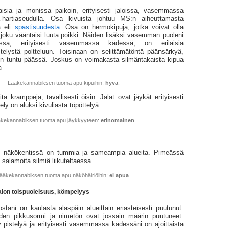
isia ja monissa paikoin, erityisesti jaloissa, vasemmassa
-hartiaseudulla. Osa kivuista johtuu MS:n aiheuttamasta
ä eli
spastisuudesta
. Osa on hermo­kipuja, jotka voivat olla
n joku vääntäisi luuta poikki. Näiden lisäksi vasemman puoleni
ssa, erityisesti vasemmassa kädessä, on erilaisia
telystä poltteluun. Toisinaan on selittämätöntä päänsärkyä,
een tuntu päässä. Joskus on voimakasta silmäntakaista kipua
a.
Lääkekannabiksen tuoma apu kipuihin:
hyvä
.
ita kramppeja, tavallisesti öisin. Jalat ovat jäykät erityisesti
ely on aluksi kivuliasta töpöttelyä.
kekannabiksen tuoma apu jäykkyyteen:
erinomainen
.
n näkökentissä on tummia ja sameampia alueita. Pimeässä
 salamoita silmiä liikuteltaessa.
ääkekannabiksen tuoma apu näköhäiriöihin:
ei apua
.
alon toispuoleisuus, kömpelyys
ostani on kaulasta alaspäin alueittain eriasteisesti puutunut.
den pikkusormi ja nimetön ovat jossain määrin puutuneet.
y pistelyä ja erityisesti vasemmassa kädessäni on ajoittaista