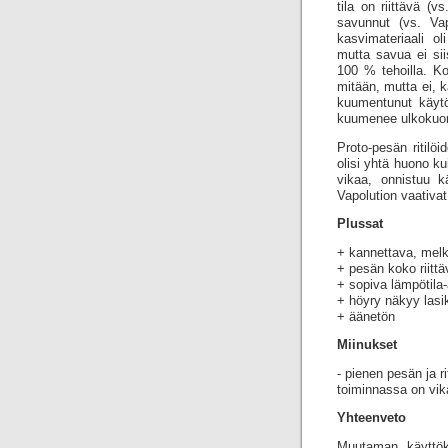
tila on riittävä (v
savunnut (vs. Vap
kasvimateriaali o
mutta savua ei si
100 % tehoilla. Ko
mitään, mutta ei, k
kuumentunut käytö
kuumenee ulkokuo
Proto-pesän ritilöi
olisi yhtä huono ku
vikaa, onnistuu k
Vapolution vaativa
Plussat
+ kannettava, melk
+ pesän koko riitt
+ sopiva lämpötila-
+ höyry näkyy lasi
+ äänetön
Miinukset
- pienen pesän ja r
toiminnassa on vik
Yhteenveto
Muutaman käyttöker