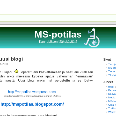
MS-potilas
Kannabiksen lääkekäyttäjä
uusi blogi
Sivut
ta 2011
Tietoj
MS-tau
Tiede
t lukijani.
Lopetettuani kasvattamisen ja saatuani virallisen
Yhtey
eptin alkoi mielessä kypsyä ajatus vähemmän ”leimaavan”
irtymisestä. Uusi blogi onkin nyt perustettu ja se löytyy
Aiheet
Blogi
(
Kannab
http://mspotilas.wordpress.com/
Kasva
(muutin wordpress.com:ista blogspot.com:iin 9/2011)
Media
MS-tau
http://mspotilas.blogspot.com/
Oma 
Tutkim
WordPr
maan ja kommentoimaan uutta blogiani.