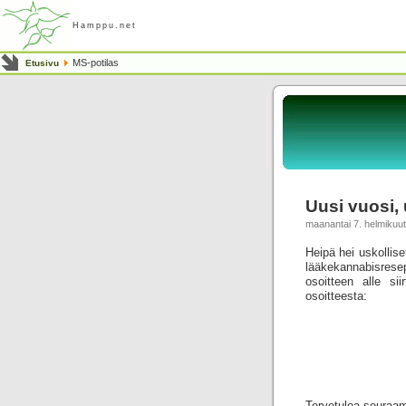
Hamppu.net
MS-potilas
Etusivu
Uusi vuosi, 
maanantai 7. helmikuu
Heipä hei uskollise
lääkekannabisres
osoitteen alle si
osoitteesta:
Tervetuloa seuraa