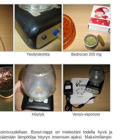
Yksityiskohtia
Bedrocan 200 mg
Höyryä
Venus-vaporizer
 toimivuudellaan. Boost-nappi on mielestäni todella hyvä ja
lisäämään lämpötilaa höyryn imemisen ajaksi. Maksimi­lämpö­