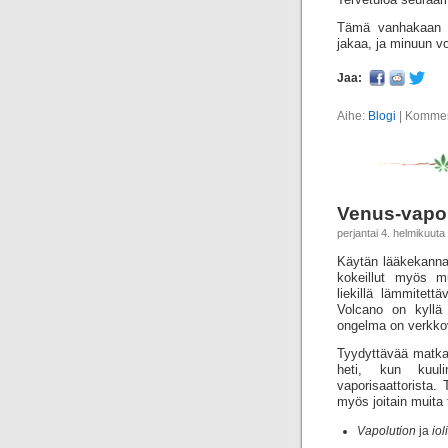
Tämä vanhakaan bl
jakaa, ja minuun v
Jaa:
Aihe:
Blogi
|
Kommento
Venus-vapor
perjantai 4. helmikuuta
Käytän lääkekannab
kokeillut myös mu
liekillä lämmitettä
Volcano on kyllä 
ongelma on verkkovi
Tyydyttävää matkahö
heti, kun kuuli
vaporisaattorista. 
myös joitain muita 
Vapolution
ja
iol