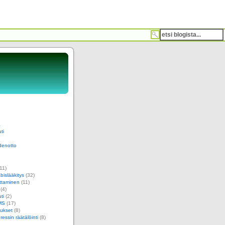
a
ti
denotto
11)
islääkitys
(32)
ttaminen
(11)
(4)
ti
(2)
MS
(17)
ukset
(8)
essin räätälöinti
(8)