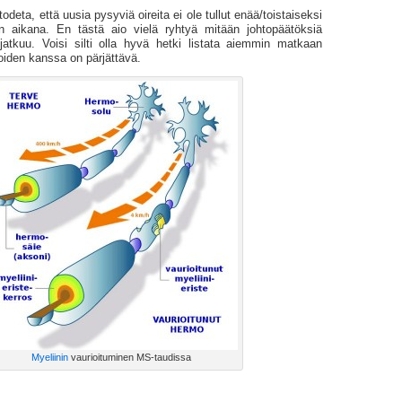
odeta, että uusia pysyviä oireita ei ole tullut enää/toistaiseksi
n aikana. En tästä aio vielä ryhtyä mitään johtopäätöksiä
atkuu. Voisi silti olla hyvä hetki listata aiemmin matkaan
 joiden kanssa on pärjättävä.
Myeliinin
vaurioituminen MS-taudissa