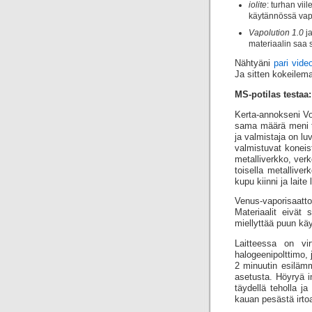
iolite
: turhan vii
käytännössä vap
Vapolution 1.0
ja
materiaalin saa
Nähtyäni
pari vide
Ja sitten kokeilem
MS-potilas testaa
Kerta-annokseni Vo
sama määrä meni te
ja valmistaja on lu
valmistuvat koneis
metalliverkko, verk
toisella metalli­ve
kupu kiinni ja lait
Venus-vaporisaat
Materiaalit eivät
miellyttää puun kä
Laitteessa on vir
halogeenipolttimo,
2 minuutin esilämm
asetusta. Höyryä i
täydellä teholla j
kauan pesästä irto